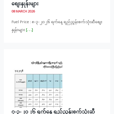
စျေးနှုန်းများ
08 MARCH 2026
Fuel Price : ၈-၃-၂၀၂၆ ရက်နေ့ ရည်ညွှန်းစက်သုံးဆီစျေး
နှုန်းများ
[. . .]
၇-၃-၂၀၂၆ ရက်နေ့ ရည်ညွှန်းစက်သုံးဆီ