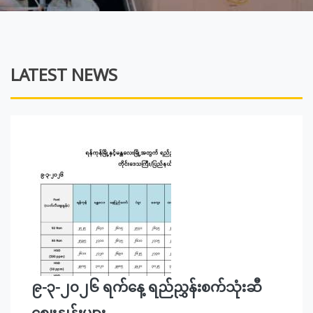
LATEST NEWS
၉-၃-၂၀၂၆ ရက်နေ့ ရည်ညွှန်းစက်သုံးဆီ