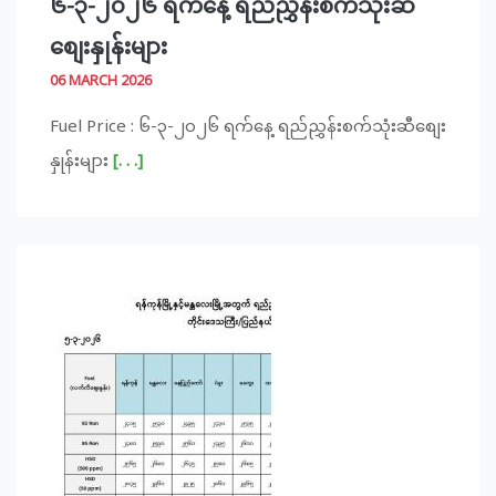
၆-၃-၂၀၂၆ ရက်နေ့ ရည်ညွှန်းစက်သုံးဆီ
စျေးနှုန်းများ
06 MARCH 2026
Fuel Price : ၆-၃-၂၀၂၆ ရက်နေ့ ရည်ညွှန်းစက်သုံးဆီစျေး
နှုန်းများ
[. . .]